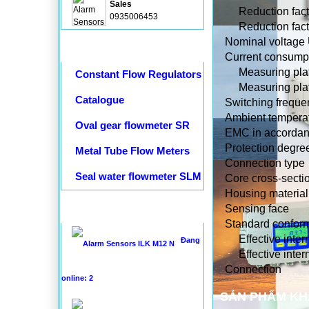
Sales
Reduction facto
0935006453
Reduction fact
Nominal voltage
Tài liệu kỹ thuật
Current consump
Measuring plat
Constant Flow Regulators
Measuring plate
Catalogue
Switching freque
Ambient tempera
Oval gear flowmeter SR
EMC in accordan
Protection degre
Metal Tube Flow Meters
Connection type
Seal water flowmeter SLM
Core cross-secti
Housing material
THỐNG KÊ
Sensing face
Standard conform
Effective intern
Đang
Effective interna
Connection
online: 2
SẢN PHẨM K