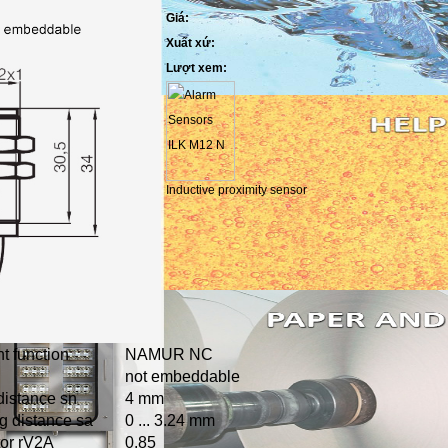
Giá:
Xuất xứ:
Lượt xem:
Inductive proximity sensor
t function
NAMUR NC
not embeddable
distance sn
4 mm
g distance sa
0 ... 3.24 mm
or rV2A
0.85