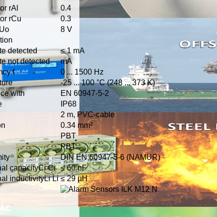
r rAl
0.4
or rCu
0.3
 Uo
8 V
tion
e detected
≤ 1 mA
 not detected
mA
ncy f
0 ... 1500 Hz
ture
-25 ... 100 °C (248 ... 373 K)
ce with
EN 60947-5-2
e
IP68
2 m, PVC-cable
on
0.34 mm²
PBT
PBT
ity
DIN EN 60947-5-6 (NAMUR)
al capacityCi Ci
≤ 60 nF
l inductivityLi Li
≤ 29 µH
HÁC