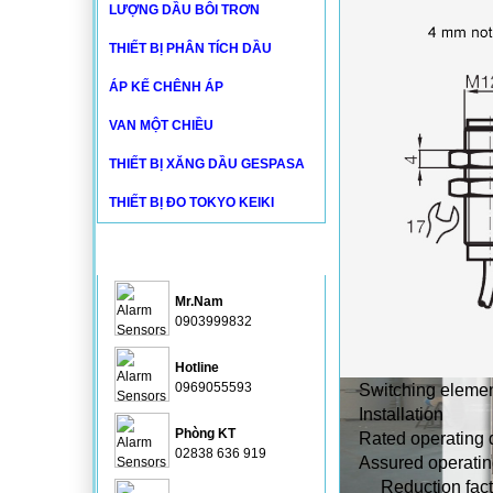
LƯỢNG DẦU BÔI TRƠN
THIẾT BỊ PHÂN TÍCH DẦU
ÁP KẾ CHÊNH ÁP
VAN MỘT CHIỀU
THIẾT BỊ XĂNG DẦU GESPASA
THIẾT BỊ ĐO TOKYO KEIKI
HỖ TRỢ
Mr.Nam
0903999832
Hotline
0969055593
Switching elemen
Installation
Phòng KT
Rated operating 
02838 636 919
Assured operatin
Reduction fact