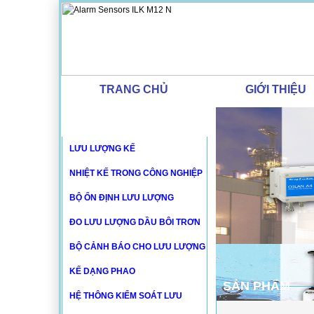
TRANG CHỦ
GIỚI THIỆU
DANH MỤC SẢN PHẨM
LƯU LƯỢNG KẾ
NHIỆT KẾ TRONG CÔNG NGHIỆP
BỘ ỔN ĐỊNH LƯU LƯỢNG
ĐO LƯU LƯỢNG DẦU BÔI TRƠN
BỘ CẢNH BÁO CHO LƯU LƯỢNG
KẾ DẠNG PHAO
SẢN PHẨM
HỆ THÔNG KIỂM SOÁT LƯU