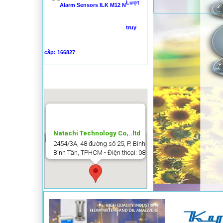
Lượt
truy
cập: 166827
BẢN ĐỒ
Natachi Technology Co,..ltd
2454/3A, 48 đường số 25, P. Bình Trị Đông B, Q.
Bình Tân, TPHCM - Điện thoại: 0838 636 919