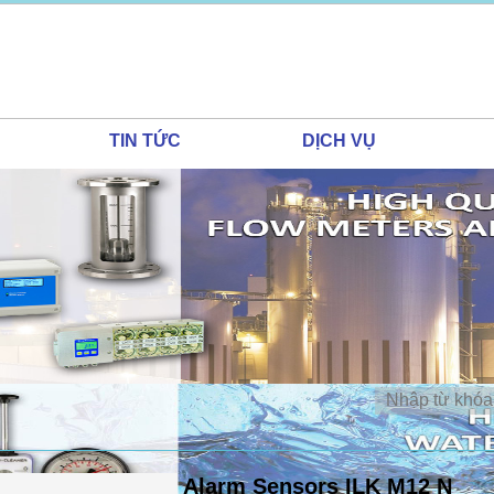
TIN TỨC
DỊCH VỤ
Alarm Sensors ILK M12 N