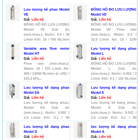
Lưu lượng kế phao Model
ĐỒNG HỒ ĐO LƯU LƯỢNG
VE
Model VD
Giá
:
Liên hệ
Giá
:
Liên hệ
ĐỒNG HỒ ĐO LƯU LƯỢNG
ĐỒNG HỒ ĐO LƯU LƯỢNG
Model VE Giải đo
Model VD Flow rate
(min./max.): Nước: 0.4 / 30
(min./max.): Water: 0.4 /
L/min Khí: 15 / 700 NL/min
32.5 L/min Air: 15 / 1100
at +...
NL/mi...
Variable area flow meter
Lưu lượng kế dạng phao
Model HT
Model L
Giá
:
Liên hệ
Giá
:
Liên hệ
Flow rate (min./max.):
ĐỒNG HỒ ĐO LƯU LƯỢNG
Water: 10 / 375 L/min Air:
Model L Giải đo
400 / 14000 NL/min at +20C /
(min./max.): Nước: 0.002 / 3
101,3 kPa...
L/min Khí: 0.1 / 110 NL/min
at ...
Lưu lượng kế dạng phao
Lưu lượng kế dạng phao
Model EA
Model E
Giá
:
Liên hệ
Giá
:
Liên hệ
Lưu lượng kế dạng phao,
Lưu lượng kế dạng phao,
Model EA Giải đo
Model E Giải đo
(min./max.): Nước: 0.002 /
(min./max.): Nước: 0.002 /
2.5 L/min Khí: 0.1 / 90
2.5 L/min Khí: 0.1 / 90
NL/mi...
NL/min...
Lưu lượng kế dạng phao
lưu lượng kế dạng phao
Model D
Model A
Giá
:
Liên hệ
Giá
:
Liên hệ