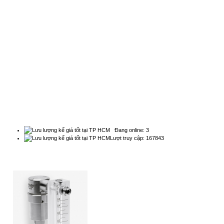
Natachi Technology Co,..ltd
2454/3A, 48 đường số 25, P. Bình Trị Đông B, Q. Bình
Tân, TPHCM - Điện thoại: 0838 636 919
THỐNG KÊ
Đang online: 3
Lượt truy cập: 167843
QUẢNG CÁO