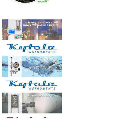
Hệ thống điện năng lượng mặt
Đối tác
trời 4000 W...
Hệ thống cung cấp điện năng lượng mặt
tr...
Xử lý nước thải ở Việt Nam...
I. Đôi điều về xử lý nước thải ...
OILCOL giám sát chất lượng dầu
tản nhiệ...
Dầu trong hệ thốngnồi hơi dầu tải
nhiệt,...
BẢN ĐỒ