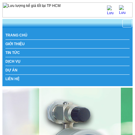
TRANG CHỦ
GIỚI THIỆU
TIN TỨC
DỊCH VỤ
DỰ ÁN
LIÊN HỆ