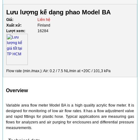
Lưu lượng kế dạng phao Model BA
Giá:
Liên hệ
Xuất xứ:
Finland
Lượt xem:
16284
Flow rate (min./max.): Air: 0.2 / 7.5 NL/min at +20C / 101,3 kPa
Overview
Variable area flow meter Model BA is a high quality acrylic flow meter. It is
designed for monitoring of low air flow rates. It has a flow adjustment valve
and rapid fittings for plastic hose. Typical applications are measuring gas
flows for analyzers and air purging for enclosures and differential pressure
measurements.