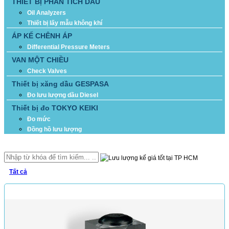
THIẾT BỊ PHÂN TÍCH DẦU
Oil Analyzers
Thiết bị lấy mẫu không khí
ÁP KẾ CHÊNH ÁP
Differential Pressure Meters
VAN MỘT CHIỀU
Check Valves
Thiết bị xăng dầu GESPASA
Đo lưu lượng dầu Diesel
Thiết bị đo TOKYO KEIKI
Đo mức
Đồng hồ lưu lượng
TÌM KIẾM
Tất cả
SẢN PHẨM