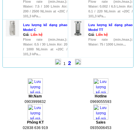
Flow rate (min./max.):
Flow rate (min./max.):
Water: 7.5 / 100 L/min Air:
Water: 0.002 / 6.5 L/min Air:
200 / 2500 NL/min at +20C /
0.1 / 220 NL/min at +20C /
101,3 kPa...
101,3 kPa...
Lưu lượng kế dạng phao
Lưu lượng kế dạng phao
Model C
Model TT
Giá
:
Liên hệ
Giá
:
Liên hệ
Flow rate (min./max.):
Flow rate (min./max.):
Water: 0.5 / 30 L/min Air: 20
Water: 75 / 1000 L/min...
/ 1000 NL/min at +20C /
101,3 kPa...
2
1
HỖ TRỢ
Mr.Nam
Hotline
0903999832
0969055593
Phòng KT
Sales
02838 636 919
0935006453