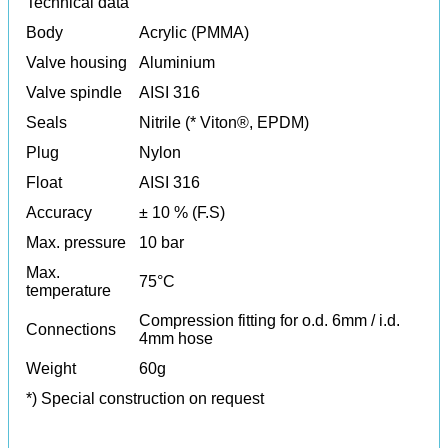
Technical data
Body
Acrylic (PMMA)
Valve housing
Aluminium
Valve spindle
AISI 316
Seals
Nitrile (* Viton®, EPDM)
Plug
Nylon
Float
AISI 316
Accuracy
± 10 % (F.S)
Max. pressure
10 bar
Max.
75°C
temperature
Compression fitting for o.d. 6mm / i.d.
Connections
4mm hose
Weight
60g
*) Special construction on request
SẢN PHẨM KHÁC