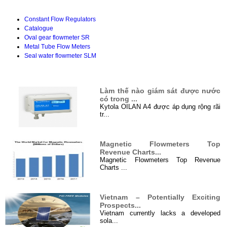
Tài liệu kỹ thuật
Constant Flow Regulators
Catalogue
Oval gear flowmeter SR
Metal Tube Flow Meters
Seal water flowmeter SLM
TIN TỨC
Làm thế nào giám sát được nước
có trong ...
Kytola OILAN A4 được áp dụng rộng rãi
tr...
Magnetic Flowmeters Top
Revenue Charts...
Magnetic Flowmeters Top Revenue
Charts ...
Vietnam – Potentially Exciting
Prospects...
Vietnam currently lacks a developed
sola...