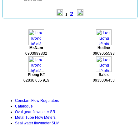
2
1
HỖ TRỢ
Mr.Nam
Hotline
0903999832
0969055593
Phòng KT
Sales
02838 636 919
0935006453
Tài liệu kỹ thuật
Constant Flow Regulators
Catalogue
Oval gear flowmeter SR
Metal Tube Flow Meters
Seal water flowmeter SLM
TIN TỨC