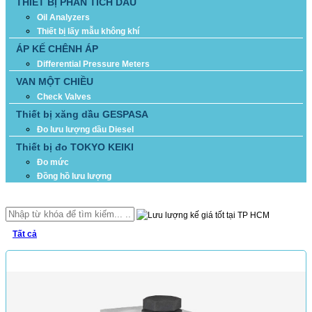
THIẾT BỊ PHÂN TÍCH DẦU
Oil Analyzers
Thiết bị lấy mẫu không khí
ÁP KẾ CHÊNH ÁP
Differential Pressure Meters
VAN MỘT CHIỀU
Check Valves
Thiết bị xăng dầu GESPASA
Đo lưu lượng dầu Diesel
Thiết bị đo TOKYO KEIKI
Đo mức
Đồng hồ lưu lượng
TÌM KIẾM
Tất cả
SẢN PHẨM