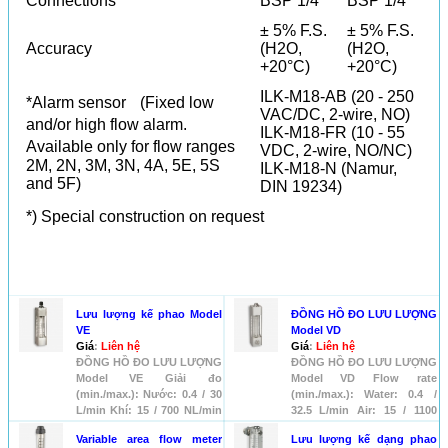
Connections
BSP 1/4"
BSP 1/4"
± 5% F.S.
± 5% F.S.
Accuracy
(H2O,
(H2O,
+20°C)
+20°C)
ILK-M18-AB (20 - 250
*Alarm sensor (Fixed low
VAC/DC, 2-wire, NO)
and/or high flow alarm.
ILK-M18-FR (10 - 55
Available only for flow ranges
VDC, 2-wire, NO/NC)
2M, 2N, 3M, 3N, 4A, 5E, 5S
ILK-M18-N (Namur,
and 5F)
DIN 19234)
*) Special construction on request
SẢN PHẨM KHÁC
Lưu lượng kế phao Model
ĐỒNG HỒ ĐO LƯU LƯỢNG
VE
Model VD
Giá
:
Liên hệ
Giá
:
Liên hệ
ĐỒNG HỒ ĐO LƯU LƯỢNG
ĐỒNG HỒ ĐO LƯU LƯỢNG
Model VE Giải đo
Model VD Flow rate
(min./max.): Nước: 0.4 / 30
(min./max.): Water: 0.4 /
L/min Khí: 15 / 700 NL/min
32.5 L/min Air: 15 / 1100
at +...
NL/mi...
Variable area flow meter
Lưu lượng kế dạng phao