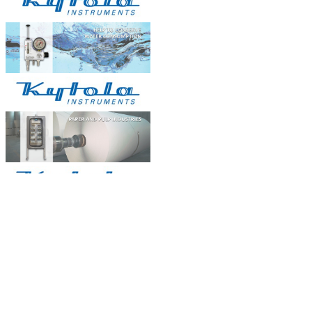
I. Đôi điều về xử lý nước thải ...
OILCOL giám sát chất lượng dầu
tản nhiệ...
Dầu trong hệ thốngnồi hơi dầu tải
nhiệt,...
BẢN ĐỒ
Natachi Technology Co,..ltd
2454/3A, 48 đường số 25, P. Bình Trị Đông B, Q. Bình
Tân, TPHCM - Điện thoại: 0838 636 919