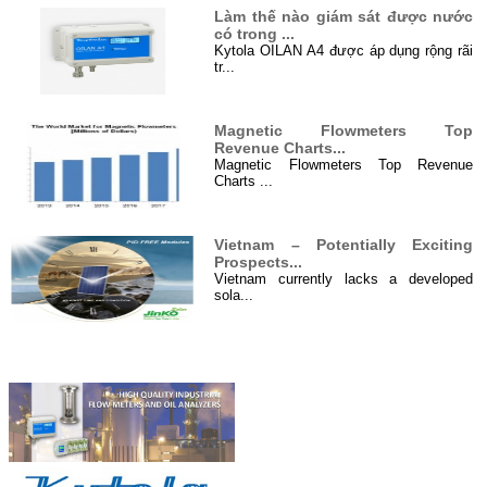
Làm thế nào giám sát được nước
có trong ...
Kytola OILAN A4 được áp dụng rộng rãi
tr...
Magnetic Flowmeters Top
Revenue Charts...
Magnetic Flowmeters Top Revenue
Charts ...
Vietnam – Potentially Exciting
Prospects...
Vietnam currently lacks a developed
sola...
Hệ thống điện năng lượng mặt
Đối tác
trời 4000 W...
Hệ thống cung cấp điện năng lượng mặt
tr...
Xử lý nước thải ở Việt Nam...