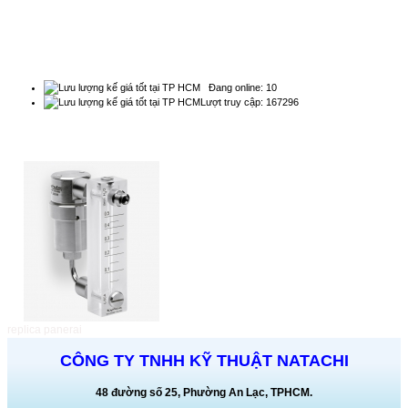
THỐNG KÊ
Đang online: 10
Lượt truy cập: 167296
QUẢNG CÁO
replica panerai
CÔNG TY TNHH KỸ THUẬT NATACHI
48 đường số 25, Phường An Lạc, TPHCM.