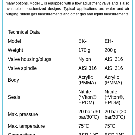
many options. Model E is equipped with a flow adjustment valve and is also
available in customized designs. Typical applications are water and air
purging, shield gas measurements and other gas and liquid measurements.
Technical Data
Model
EK-
EH-
Weight
170 g
200 g
Valve housing/plugs
Nylon
AISI 316
Valve spindle
AISI 316
AISI 316
Acrylic
Acrylic
Body
(PMMA)
(PMMA)
Nitrile
Nitrile
Seals
(*Viton®,
(*Viton®,
EPDM)
EPDM)
20 bar (30
20 bar (30
Max. pressure
bar/30°C)
bar/30°C)
Max. temperature
75°C
75°C