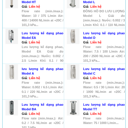
Model HT
Model L
Giá
:
Liên hệ
Giá
:
Liên hệ
Flow rate (min./max.):
ĐỒNG HỒ ĐO LƯU LƯỢNG
Water: 10 / 375 L/min Air:
Model L Giải đo
400 / 14000 NL/min at +20C /
(min./max.): Nước: 0.002 / 3
101,3 kPa...
L/min Khí: 0.1 / 110 NL/min
at ...
Lưu lượng kế dạng phao
Lưu lượng kế dạng phao
Model EA
Model D
Giá
:
Liên hệ
Giá
:
Liên hệ
Lưu lượng kế dạng phao,
Flow rate (min./max.):
Model EA Giải đo
Water: 7.5 / 100 L/min Air:
(min./max.): Nước: 0.002 /
200 / 2500 NL/min at +20C /
2.5 L/min Khí: 0.1 / 90
101,3 kPa...
NL/mi...
lưu lượng kế dạng phao
Lưu lượng kế dạng phao
Model A
Model C
Giá
:
Liên hệ
Giá
:
Liên hệ
Flow rate (min./max.):
Flow rate (min./max.):
Water: 0.002 / 6.5 L/min Air:
Water: 0.5 / 30 L/min Air: 20
0.1 / 220 NL/min at +20C /
/ 1000 NL/min at +20C /
101,3 kPa...
101,3 kPa...
Lưu lượng kế dạng phao
Lưu lượng kế dạng phao
Model BA
Model TT
Giá
:
Liên hệ
Giá
:
Liên hệ
Flow rate (min./max.): Air:
Flow rate (min./max.):
0.2 / 7.5 NL/min at +20C /
Water: 75 / 1000 L/min...
101,3 kPa...