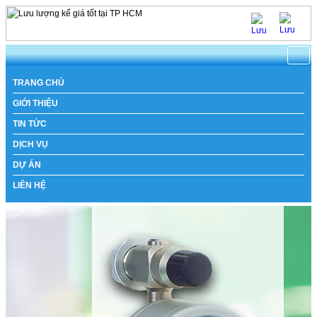
TRANG CHỦ
GIỚI THIỆU
TIN TỨC
DỊCH VỤ
DỰ ÁN
LIÊN HỆ