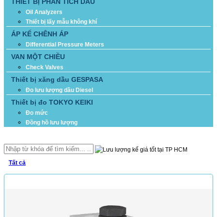
THIẾT BỊ PHÂN TÍCH DẦU
Oil Analyzers
Thiết bị lấy mẫu không khí
ÁP KẾ CHÊNH ÁP
Differential Pressure Meters
VAN MỘT CHIỀU
Check Valves
Thiết bị xăng dầu GESPASA
Đo lưu lượng dầu Diesel
Thiết bị đo TOKYO KEIKI
Đo mức
Đồng hồ lưu lượng
TÌM KIẾM
Tất cả
SẢN PHẨM