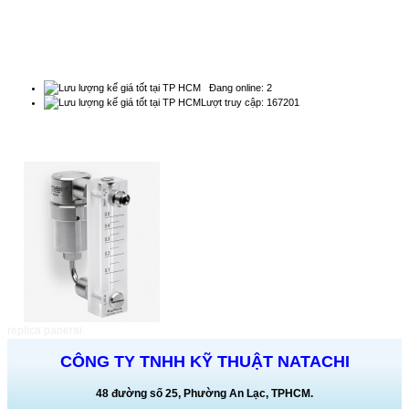
THỐNG KÊ
Đang online: 2
Lượt truy cập: 167201
QUẢNG CÁO
replica panerai
CÔNG TY TNHH KỸ THUẬT NATACHI
48 đường số 25, Phường An Lạc, TPHCM.