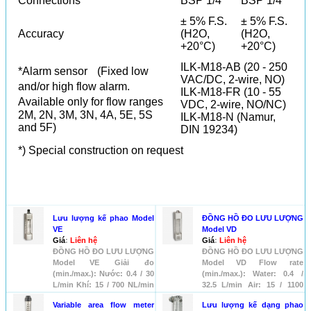
Connections
BSP 1/4"
BSP 1/4"
± 5% F.S.
± 5% F.S.
Accuracy
(H2O,
(H2O,
+20°C)
+20°C)
ILK-M18-AB (20 - 250
*Alarm sensor (Fixed low
VAC/DC, 2-wire, NO)
and/or high flow alarm.
ILK-M18-FR (10 - 55
Available only for flow ranges
VDC, 2-wire, NO/NC)
2M, 2N, 3M, 3N, 4A, 5E, 5S
ILK-M18-N (Namur,
and 5F)
DIN 19234)
*) Special construction on request
SẢN PHẨM KHÁC
Lưu lượng kế phao Model
ĐỒNG HỒ ĐO LƯU LƯỢNG
VE
Model VD
Giá
:
Liên hệ
Giá
:
Liên hệ
ĐỒNG HỒ ĐO LƯU LƯỢNG
ĐỒNG HỒ ĐO LƯU LƯỢNG
Model VE Giải đo
Model VD Flow rate
(min./max.): Nước: 0.4 / 30
(min./max.): Water: 0.4 /
L/min Khí: 15 / 700 NL/min
32.5 L/min Air: 15 / 1100
at +...
NL/mi...
Variable area flow meter
Lưu lượng kế dạng phao