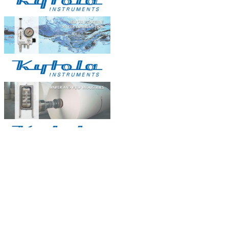
I. Đôi điều về xử lý nước thải ...
OILCOL giám sát chất lượng dầu
tản nhiệ...
Dầu trong hệ thốngnồi hơi dầu tải
nhiệt,...
BẢN ĐỒ
Natachi Technology Co,..ltd
2454/3A, 48 đường số 25, P. Bình Trị Đông B, Q. Bình
Tân, TPHCM - Điện thoại: 0838 636 919