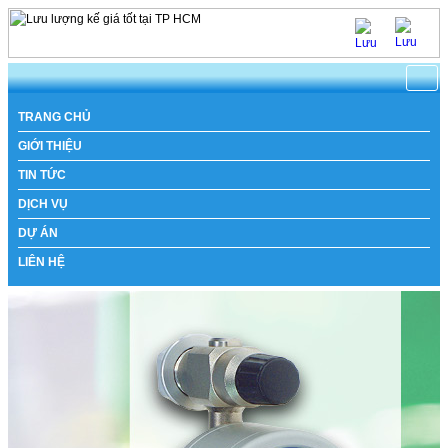
TRANG CHỦ
GIỚI THIỆU
TIN TỨC
DỊCH VỤ
DỰ ÁN
LIÊN HỆ