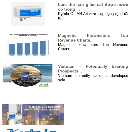
Làm thế nào giám sát được nước
có trong ...
Kytola OILAN A4 được áp dụng rộng rãi
tr...
Magnetic Flowmeters Top
Revenue Charts...
Magnetic Flowmeters Top Revenue
Charts ...
Vietnam – Potentially Exciting
Prospects...
Vietnam currently lacks a developed
sola...
Hệ thống điện năng lượng mặt
Đối tác
trời 4000 W...
Hệ thống cung cấp điện năng lượng mặt
tr...
Xử lý nước thải ở Việt Nam...