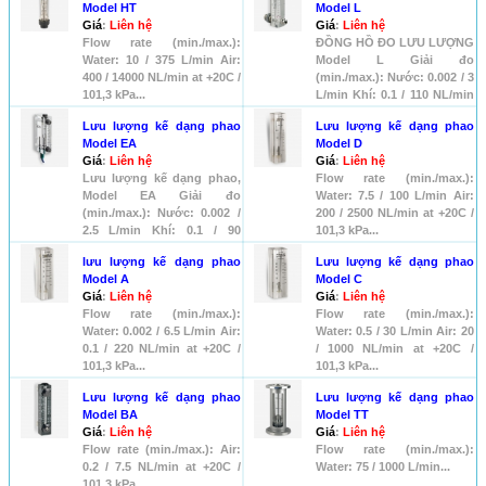
Model HT
Model L
Giá
:
Liên hệ
Giá
:
Liên hệ
Flow rate (min./max.):
ĐỒNG HỒ ĐO LƯU LƯỢNG
Water: 10 / 375 L/min Air:
Model L Giải đo
400 / 14000 NL/min at +20C /
(min./max.): Nước: 0.002 / 3
101,3 kPa...
L/min Khí: 0.1 / 110 NL/min
at ...
Lưu lượng kế dạng phao
Lưu lượng kế dạng phao
Model EA
Model D
Giá
:
Liên hệ
Giá
:
Liên hệ
Lưu lượng kế dạng phao,
Flow rate (min./max.):
Model EA Giải đo
Water: 7.5 / 100 L/min Air:
(min./max.): Nước: 0.002 /
200 / 2500 NL/min at +20C /
2.5 L/min Khí: 0.1 / 90
101,3 kPa...
NL/mi...
lưu lượng kế dạng phao
Lưu lượng kế dạng phao
Model A
Model C
Giá
:
Liên hệ
Giá
:
Liên hệ
Flow rate (min./max.):
Flow rate (min./max.):
Water: 0.002 / 6.5 L/min Air:
Water: 0.5 / 30 L/min Air: 20
0.1 / 220 NL/min at +20C /
/ 1000 NL/min at +20C /
101,3 kPa...
101,3 kPa...
Lưu lượng kế dạng phao
Lưu lượng kế dạng phao
Model BA
Model TT
Giá
:
Liên hệ
Giá
:
Liên hệ
Flow rate (min./max.): Air:
Flow rate (min./max.):
0.2 / 7.5 NL/min at +20C /
Water: 75 / 1000 L/min...
101,3 kPa...