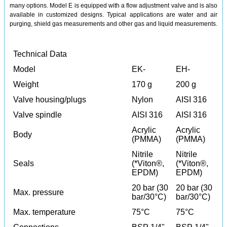
many options. Model E is equipped with a flow adjustment valve and is also
available in customized designs. Typical applications are water and air
purging, shield gas measurements and other gas and liquid measurements.
Technical Data
Model
EK-
EH-
Weight
170 g
200 g
Valve housing/plugs
Nylon
AISI 316
Valve spindle
AISI 316
AISI 316
Acrylic
Acrylic
Body
(PMMA)
(PMMA)
Nitrile
Nitrile
Seals
(*Viton®,
(*Viton®,
EPDM)
EPDM)
20 bar (30
20 bar (30
Max. pressure
bar/30°C)
bar/30°C)
Max. temperature
75°C
75°C