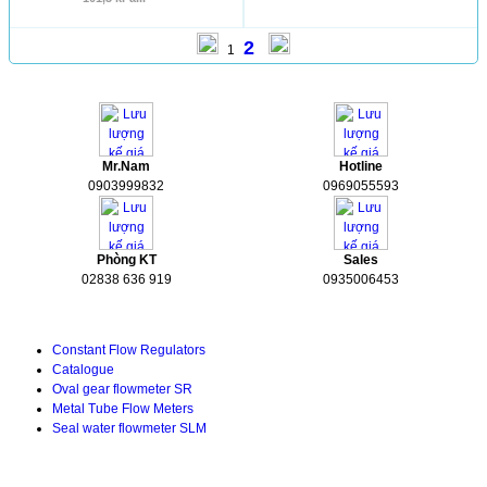
2
1
HỖ TRỢ
Mr.Nam
Hotline
0903999832
0969055593
Phòng KT
Sales
02838 636 919
0935006453
Tài liệu kỹ thuật
Constant Flow Regulators
Catalogue
Oval gear flowmeter SR
Metal Tube Flow Meters
Seal water flowmeter SLM
TIN TỨC