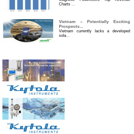
Charts ...
Vietnam – Potentially Exciting
Prospects...
Vietnam currently lacks a developed
sola...
Hệ thống điện năng lượng mặt
Đối tác
trời 4000 W...
Hệ thống cung cấp điện năng lượng mặt
tr...
Xử lý nước thải ở Việt Nam...
I. Đôi điều về xử lý nước thải ...
OILCOL giám sát chất lượng dầu
tản nhiệ...
Dầu trong hệ thốngnồi hơi dầu tải
nhiệt,...