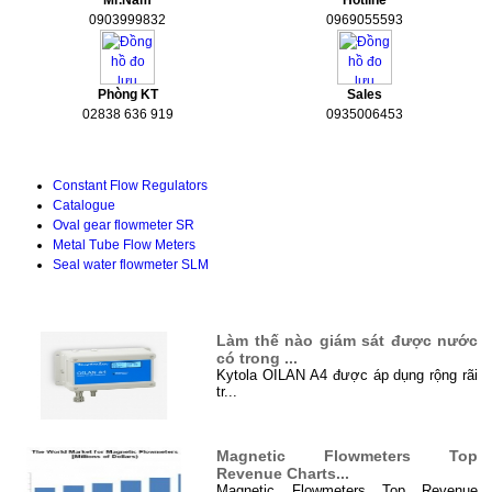
Mr.Nam
Hotline
0903999832
0969055593
Phòng KT
Sales
02838 636 919
0935006453
Tài liệu kỹ thuật
Constant Flow Regulators
Catalogue
Oval gear flowmeter SR
Metal Tube Flow Meters
Seal water flowmeter SLM
TIN TỨC
Làm thế nào giám sát được nước
có trong ...
Kytola OILAN A4 được áp dụng rộng rãi
tr...
Magnetic Flowmeters Top
Revenue Charts...
Magnetic Flowmeters Top Revenue