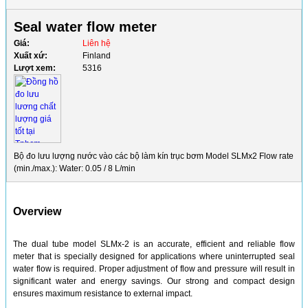
Seal water flow meter
Giá:
Liên hệ
Xuất xứ:
Finland
Lượt xem:
5316
Bộ đo lưu lượng nước vào các bộ làm kín trục bơm Model SLMx2 Flow rate
(min./max.): Water: 0.05 / 8 L/min
Overview
The dual tube model SLMx-2 is an accurate, efficient and reliable flow
meter that is specially designed for applications where uninterrupted seal
water flow is required. Proper adjustment of flow and pressure will result in
significant water and energy savings. Our strong and compact design
ensures maximum resistance to external impact.