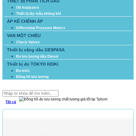
THIẾT BỊ PHÂN TÍCH DẦU
Oil Analyzers
Thiết bị lấy mẫu không khí
ÁP KẾ CHÊNH ÁP
Differential Pressure Meters
VAN MỘT CHIỀU
Check Valves
Thiết bị xăng dầu GESPASA
Đo lưu lượng dầu Diesel
Thiết bị đo TOKYO KEIKI
Đo mức
Đồng hồ lưu lượng
TÌM KIẾM
Tất cả
SẢN PHẨM