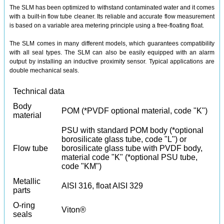
The SLM has been optimized to withstand contaminated water and it comes
with a built-in flow tube cleaner. Its reliable and accurate flow measurement
is based on a variable area metering principle using a free-floating float.
The SLM comes in many different models, which guarantees compatibility
with all seal types. The SLM can also be easily equipped with an alarm
output by installing an inductive proximity sensor. Typical applications are
double mechanical seals.
Technical data
Body
POM (*PVDF optional material, code "K")
material
PSU with standard POM body (*optional
borosilicate glass tube, code "L") or
Flow tube
borosilicate glass tube with PVDF body,
material code "K" (*optional PSU tube,
code "KM")
Metallic
AISI 316, float AISI 329
parts
O-ring
Viton
®
seals