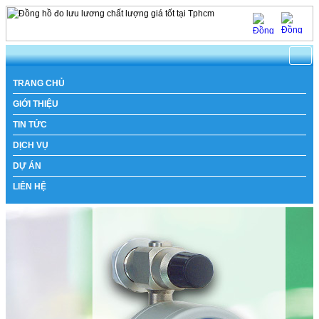
TRANG CHỦ
GIỚI THIỆU
TIN TỨC
DỊCH VỤ
DỰ ÁN
LIÊN HỆ