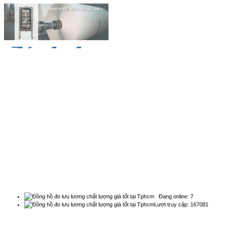
BẢN ĐỒ
Natachi Technology Co,..ltd
2454/3A, 48 đường số 25, P. Bình Trị Đông B, Q. Bình
Tân, TPHCM - Điện thoại: 0838 636 919
THỐNG KÊ
Đang online: 7
Lượt truy cập: 167081
QUẢNG CÁO