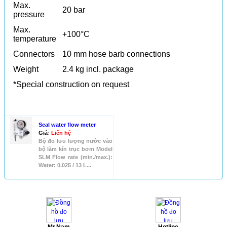
Max.
20 bar
pressure
Max.
+100°C
temperature
Connectors
10 mm hose barb connections
Weight
2.4 kg incl. package
*Special construction on request
SẢN PHẨM KHÁC
Seal water flow meter
Giá
:
Liên hệ
Bộ đo lưu lượng nước vào
bộ làm kín trục bơm Model
SLM Flow rate (min./max.):
Water: 0.025 / 13 L...
HỖ TRỢ