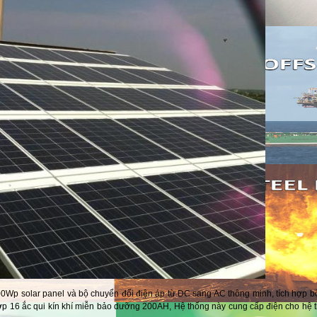
Wp solar panel và bộ chuyển đổi điện áp từ DC sang AC thông minh, tích hợp bộ
 16 ắc qui kín khí miễn bảo dưỡng 200AH, Hệ thống này cung cấp điện cho hệ t