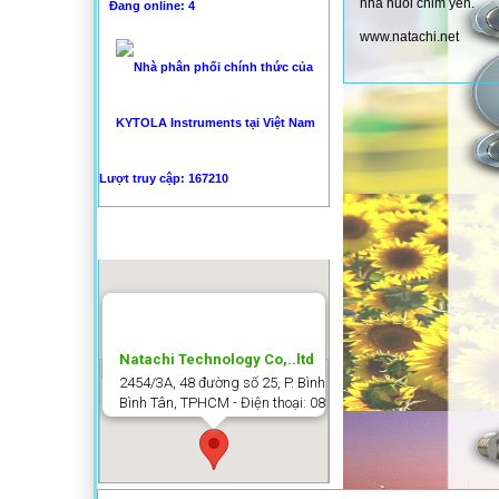
nhà nuôi chim yến.
Đang online: 4
www.natachi.net
TIN TỨC
-
Làm thế nào giám sát 
-
Magnetic Flowmeters 
Lượt truy cập: 167210
-
Vietnam – Potentially 
-
Hệ thống điện năng lư
BẢN ĐỒ
-
Xử lý nước thải ở Việt
-
OILCOL giám sát chất l
Natachi Technology Co,..ltd
2454/3A, 48 đường số 25, P. Bình Trị Đông B, Q.
Bình Tân, TPHCM - Điện thoại: 0838 636 919