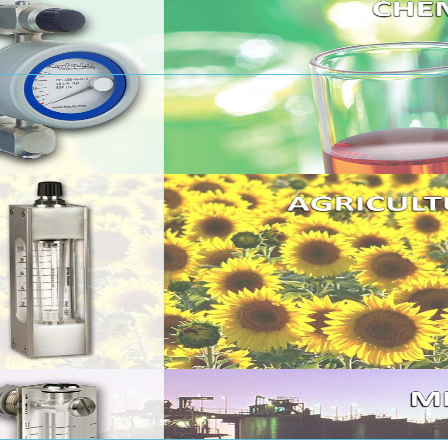
được nước có trong dầu?
Top Revenue Charts
Exciting Prospects for Long-term Solar PV Growth
ợng mặt trời 4000 Wp
 Nam
ượng dầu tản nhiệt