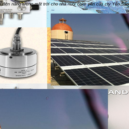
 điện năng lượng mặt trời cho nhà nuôi chim yến của cty Yến Sà