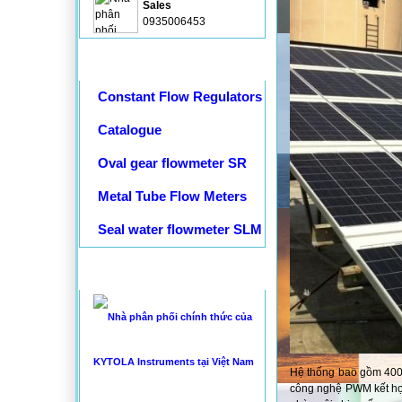
Sales
0935006453
Tài liệu kỹ thuật
Constant Flow Regulators
Catalogue
Oval gear flowmeter SR
Metal Tube Flow Meters
Seal water flowmeter SLM
THỐNG KÊ
Hệ thống bao gồm 4000
công nghệ PWM kết hợp