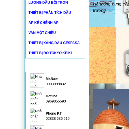
LƯỢNG DẦU BÔI TRƠN
Hệ thống cung cấp
trường.
THIẾT BỊ PHÂN TÍCH DẦU
ÁP KẾ CHÊNH ÁP
VAN MỘT CHIỀU
THIẾT BỊ XĂNG DẦU GESPASA
THIẾT BỊ ĐO TOKYO KEIKI
HỖ TRỢ
Mr.Nam
0903999832
Hotline
0969055593
Phòng KT
02838 636 919