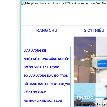
TRANG CHỦ
GIỚI THIỆU
DANH MỤC SẢN PHẨM
LƯU LƯỢNG KẾ
NHIỆT KẾ TRONG CÔNG NGHIỆP
BỘ ỔN ĐỊNH LƯU LƯỢNG
ĐO LƯU LƯỢNG DẦU BÔI TRƠN
BỘ CẢNH BÁO CHO LƯU LƯỢNG
KẾ DẠNG PHAO
TIN TỨC
HỆ THÔNG KIỂM SOÁT LƯU
Hệ thống điện nă