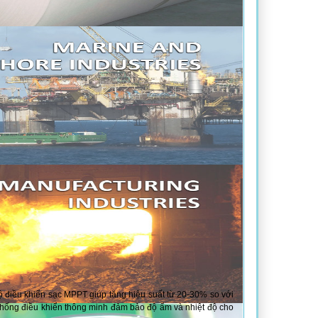
 điều khiển sạc MPPT giúp tăng hiệu suất từ 20-30% so với
hống điều khiển thông minh đảm bảo độ ẩm và nhiệt độ cho