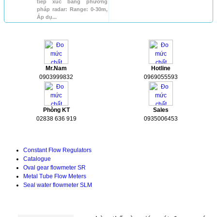
tiếp xúc bằng phương
pháp radar: Range: 0-30m,
Áp dụ...
HỖ TRỢ
Mr.Nam
Hotline
0903999832
0969055593
Phòng KT
Sales
02838 636 919
0935006453
Tài liệu kỹ thuật
Constant Flow Regulators
Catalogue
Oval gear flowmeter SR
Metal Tube Flow Meters
Seal water flowmeter SLM
TIN TỨC