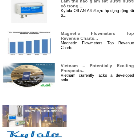
Làm thế nào giám sát được nước
có trong ...
Kytola OILAN A4 được áp dụng rộng rãi
tr...
Magnetic Flowmeters Top
Revenue Charts...
Magnetic Flowmeters Top Revenue
Charts ...
Vietnam – Potentially Exciting
Prospects...
Vietnam currently lacks a developed
sola...
Hệ thống điện năng lượng mặt
Đối tác
trời 4000 W...
Hệ thống cung cấp điện năng lượng mặt
tr...
Xử lý nước thải ở Việt Nam...
I. Đôi điều về xử lý nước thải ...