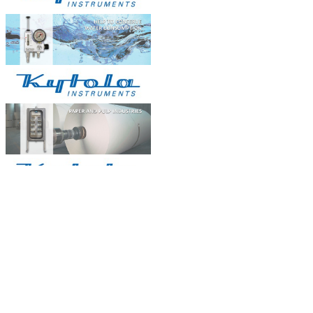
OILCOL giám sát chất lượng dầu
tản nhiệ...
Dầu trong hệ thốngnồi hơi dầu tải
nhiệt,...
BẢN ĐỒ
Natachi Technology Co,..ltd
2454/3A, 48 đường số 25, P. Bình Trị Đông B, Q. Bình
Tân, TPHCM - Điện thoại: 0838 636 919