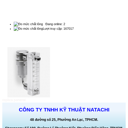
THỐNG KÊ
Đang online: 2
Lượt truy cập: 167017
QUẢNG CÁO
replica panerai
CÔNG TY TNHH KỸ THUẬT NATACHI
48 đường số 25, Phường An Lạc, TPHCM.