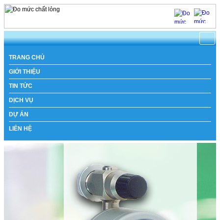
TRANG CHỦ
GIỚI THIỆU
TIN TỨC
DỊCH VỤ
DỰ ÁN
LIÊN HỆ