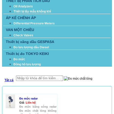
THIẾT BỊ PHÂN TÍCH DẦU
Oil Analyzers
Thiết bị lấy mẫu không khí
ÁP KẾ CHÊNH ÁP
Differential Pressure Meters
VAN MỘT CHIỀU
Check Valves
Thiết bị xăng dầu GESPASA
Đo lưu lượng dầu Diesel
Thiết bị đo TOKYO KEIKI
Đo mức
Đồng hồ lưu lượng
TÌM KIẾM
Tất cả
SẢN PHẨM
Đo mức radar
Giá
:
Liên hệ
Đo mức bằng sóng radar
Đo mức chất lỏng không